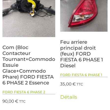
Feu arriere
Com (Bloc
principal droit
Contacteur
(feux) FORD
Tournant+Commodo
FIESTA 6 PHASE 1
Essuie
Diesel
Glace+Commodo
FORD FIESTA 6 PHASE 1
Phare) FORD FIESTA
6 PHASE 2 Essence
35,00
€
TTC
FORD FIESTA 6 PHASE 2
Détails
90,00
€
TTC