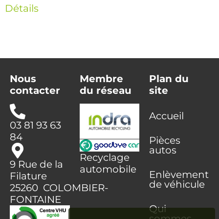
Détails
Nous
Membre
Plan du
contacter
du réseau
site
Accueil
03 81 93 63
84
Pièces
autos
Recyclage
9 Rue de la
automobile
Enlèvement
Filature
de véhicule
25260 COLOMBIER-
FONTAINE
Qui
sommes-