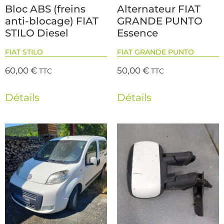
Bloc ABS (freins
Alternateur FIAT
anti-blocage) FIAT
GRANDE PUNTO
STILO Diesel
Essence
FIAT STILO
FIAT GRANDE PUNTO
60,00
€
50,00
€
TTC
TTC
Détails
Détails