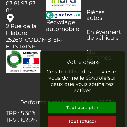
03 81 93 63
84
Pièces
autos
Recyclage
9 Rue de la
automobile
Enlèvement
Filature
de véhicule
25260 COLOMBIER-
FONTAINE
Qui
sommes-
nous
Ce site utilise des cookies et
Contact
vous donne le contrôle sur
ceux que vous souhaitez
activer
Performances intrinsèques 2023 :
Tout accepter
TRR : 5.38%
TRV : 6.28%
Tout refuser