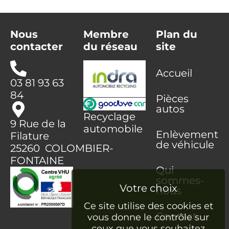
Nous
Membre
Plan du
contacter
du réseau
site
Accueil
03 81 93 63
84
Pièces
autos
Recyclage
9 Rue de la
automobile
Enlèvement
Filature
de véhicule
25260 COLOMBIER-
FONTAINE
Qui
sommes-
nous
Ce site utilise des cookies et
Contact
vous donne le contrôle sur
ceux que vous souhaitez