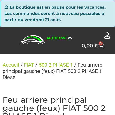
Panneau de gestion des cookies
⛱ La boutique est en pause pour les vacances.
Les commandes seront à nouveau possibles à
partir du vendredi 21 août.
0
0,00
€
Accueil
/
FIAT
/
500 2 PHASE 1
/ Feu arriere
principal gauche (feux) FIAT 500 2 PHASE 1
Diesel
Feu arriere principal
gauche (feux) FIAT 500 2