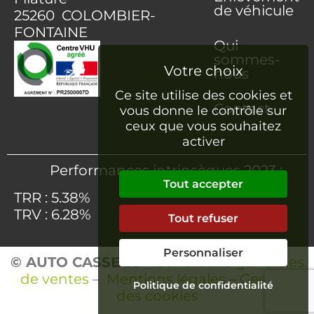
de véhicule
25260 COLOMBIER-
FONTAINE
Qui
sommes-
nous
Ce site utilise des cookies et
Contact
vous donne le contrôle sur
ceux que vous souhaitez
activer
Performances intrinsèques 2023 :
Tout accepter
TRR : 5.38%
TRV : 6.28%
Tout refuser
Personnaliser
© AUTO CASSE 25
–
Conditions générales
de ventes
–
Mentions légales
–
Gestion
Politique de confidentialité
des cookies