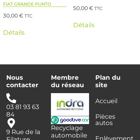
FIAT GRANDE PUNTO
50,00
€
TTC
30,00
€
TTC
Détails
Détails
Nous
Membre
Plan du
contacter
du réseau
site
Accueil
03 81 93 63
84
Pièces
autos
Recyclage
9 Rue de la
automobile
Enlèvement
Filature