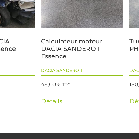
CIA
Calculateur moteur
Tu
sence
DACIA SANDERO 1
PH
Essence
DACIA SANDERO 1
DAC
48,00
€
180
TTC
Détails
Dét