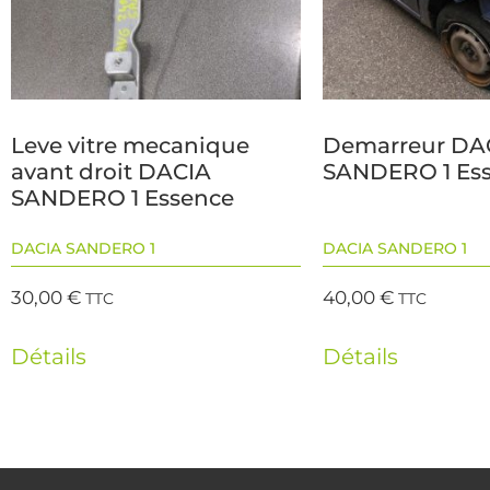
Leve vitre mecanique
Demarreur DA
avant droit DACIA
SANDERO 1 Es
SANDERO 1 Essence
DACIA SANDERO 1
DACIA SANDERO 1
30,00
€
40,00
€
TTC
TTC
Détails
Détails