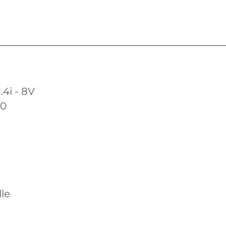
4i - 8V
10
le