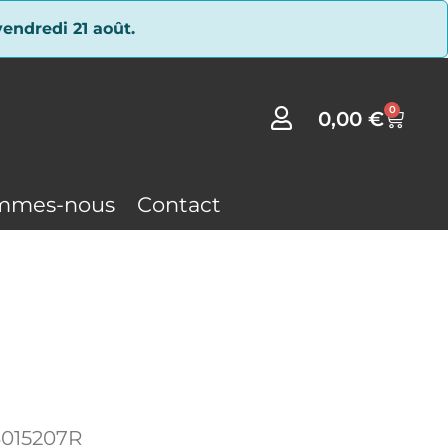
endredi 21 août.
0
0,00
€
mmes-nous
Contact
3015207R