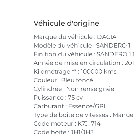
Véhicule d'origine
Marque du véhicule :
DACIA
Modèle du véhicule :
SANDERO 1
Finition du véhicule :
SANDERO 1 1.
Année de mise en circulation :
20
Kilométrage ** :
100000 kms
Couleur :
Bleu foncé
Cylindrée :
Non renseignée
Puissance :
75 cv
Carburant :
Essence/GPL
Type de boîte de vitesses :
Manuel
Code moteur :
K7J_714
Code boite :
JH1/JH3