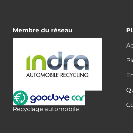
Membre du réseau
Pl
Ac
E
Pi
En
Q
Co
Recyclage automobile