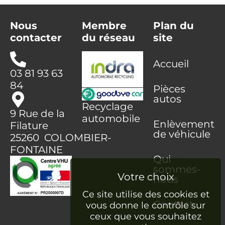
Nous
Membre
Plan du
contacter
du réseau
site
Accueil
03 81 93 63
84
Pièces
autos
Recyclage
9 Rue de la
automobile
Enlèvement
Filature
de véhicule
25260 COLOMBIER-
FONTAINE
Qui
sommes-
nous
Ce site utilise des cookies et
Contact
vous donne le contrôle sur
ceux que vous souhaitez