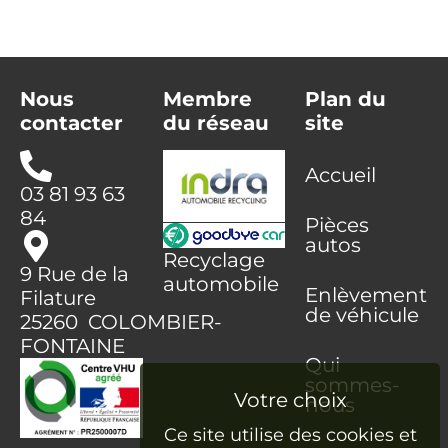
Nous
Membre
Plan du
contacter
du réseau
site
Accueil
03 81 93 63
84
Pièces
autos
Recyclage
9 Rue de la
automobile
Enlèvement
Filature
de véhicule
25260 COLOMBIER-
FONTAINE
Qui
sommes-
nous
Ce site utilise des cookies et