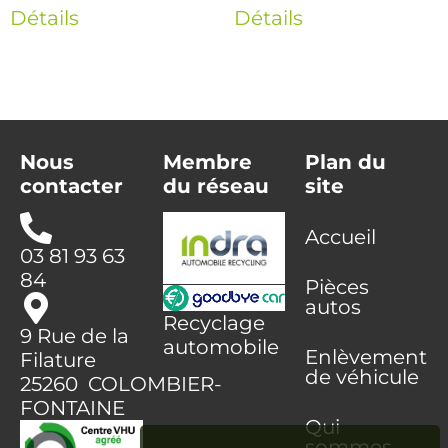
Détails
Détails
Nous
Membre
Plan du
contacter
du réseau
site
Accueil
03 81 93 63
84
Pièces
autos
Recyclage
9 Rue de la
automobile
Enlèvement
Filature
de véhicule
25260 COLOMBIER-
FONTAINE
Qui
sommes-