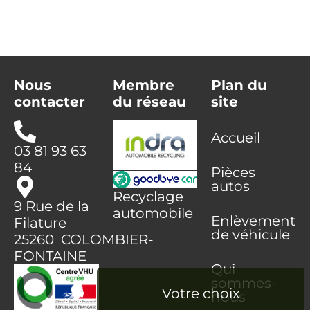
Nous
Membre
Plan du
contacter
du réseau
site
Accueil
03 81 93 63
84
Pièces
autos
Recyclage
9 Rue de la
automobile
Enlèvement
Filature
de véhicule
25260 COLOMBIER-
FONTAINE
Qui
sommes-
nous