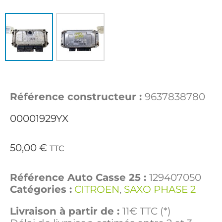
Référence constructeur :
9637838780
00001929YX
50,00
€
TTC
Référence Auto Casse 25 :
129407050
Catégories :
CITROEN
,
SAXO PHASE 2
Livraison à partir de :
11€ TTC (*)