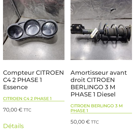
Compteur CITROEN
Amortisseur avant
C4 2 PHASE 1
droit CITROEN
Essence
BERLINGO 3 M
PHASE 1 Diesel
CITROEN C4 2 PHASE 1
CITROEN BERLINGO 3 M
70,00
€
TTC
PHASE 1
50,00
€
TTC
Détails