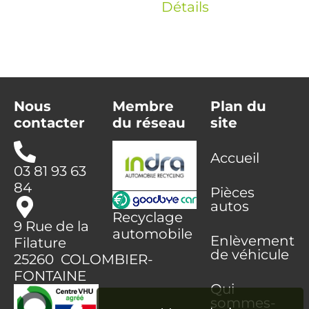
Détails
Nous
Membre
Plan du
contacter
du réseau
site
Accueil
03 81 93 63
84
Pièces
autos
Recyclage
9 Rue de la
automobile
Enlèvement
Filature
de véhicule
25260 COLOMBIER-
FONTAINE
Qui
sommes-