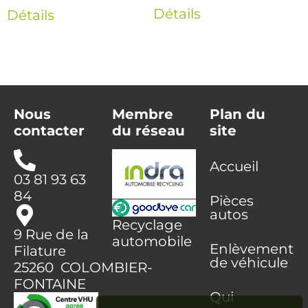
Détails
Détails
Nous
Membre
Plan du
contacter
du réseau
site
Accueil
03 81 93 63
84
Pièces
autos
Recyclage
9 Rue de la
automobile
Enlèvement
Filature
de véhicule
25260 COLOMBIER-
FONTAINE
Qui