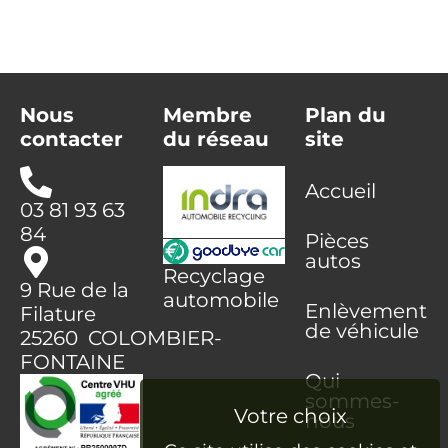
Nous
Membre
Plan du
contacter
du réseau
site
Accueil
03 81 93 63
84
Pièces
autos
Recyclage
9 Rue de la
automobile
Enlèvement
Filature
de véhicule
25260 COLOMBIER-
FONTAINE
Qui
sommes-
nous