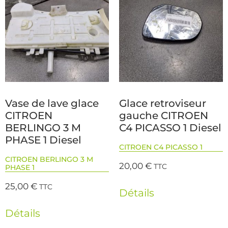
Vase de lave glace
Glace retroviseur
CITROEN
gauche CITROEN
BERLINGO 3 M
C4 PICASSO 1 Diesel
PHASE 1 Diesel
CITROEN C4 PICASSO 1
CITROEN BERLINGO 3 M
20,00
€
TTC
PHASE 1
25,00
€
TTC
Détails
Détails