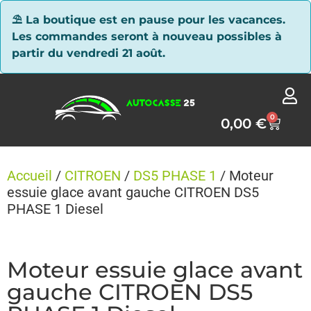
Panneau de gestion des cookies
⛱ La boutique est en pause pour les vacances.
Les commandes seront à nouveau possibles à
partir du vendredi 21 août.
0
0,00
€
Accueil
/
CITROEN
/
DS5 PHASE 1
/ Moteur
essuie glace avant gauche CITROEN DS5
PHASE 1 Diesel
Moteur essuie glace avant
gauche CITROEN DS5