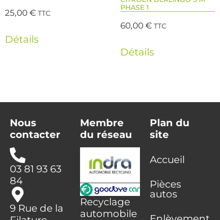
PHASE 1
25,00
€
TTC
60,00
€
TTC
Détails
Détails
Nous
Membre
Plan du
contacter
du réseau
site
Accueil
03 81 93 63
84
Pièces
autos
Recyclage
9 Rue de la
automobile
Enlèvement
Filature