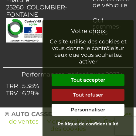
de véhicule
25260 COLOMBIER-
FONTAINE
Qui
sommes-
nous
Ce site utilise des cookies et
Contact
vous donne le contrôle sur
ceux que vous souhaitez
activer
Performances intrinsèques 2023 :
Tout accepter
TRR : 5.38%
TRV : 6.28%
Tout refuser
Personnaliser
© AUTO CASSE 25
–
Conditions générales
de ventes
–
Mentions légales
–
Gestion
Politique de confidentialité
des cookies