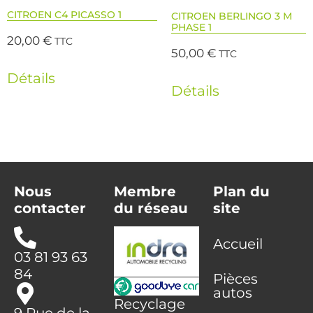
CITROEN C4 PICASSO 1
CITROEN BERLINGO 3 M
PHASE 1
20,00
€
TTC
50,00
€
TTC
Détails
Détails
Nous
Membre
Plan du
contacter
du réseau
site
Accueil
03 81 93 63
84
Pièces
autos
Recyclage
9 Rue de la