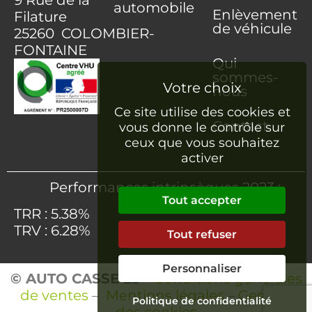
automobile
Enlèvement
Filature
de véhicule
25260 COLOMBIER-
FONTAINE
Qui
sommes-
nous
Ce site utilise des cookies et
Contact
vous donne le contrôle sur
ceux que vous souhaitez
activer
Performances intrinsèques 2023 :
Tout accepter
TRR : 5.38%
TRV : 6.28%
Tout refuser
Personnaliser
© AUTO CASSE 25
–
Conditions générales
de ventes
–
Mentions légales
–
Gestion
Politique de confidentialité
des cookies