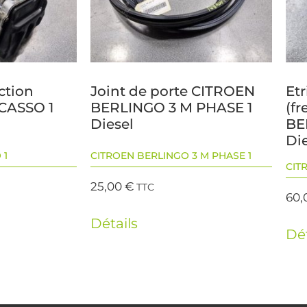
ction
Joint de porte CITROEN
Etr
CASSO 1
BERLINGO 3 M PHASE 1
(f
Diesel
BE
Di
 1
CITROEN BERLINGO 3 M PHASE 1
CIT
25,00
€
TTC
60,
Détails
Dét