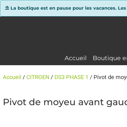
Panneau de gestion des cookies
⛱ La boutique est en pause pour les vacances. Les
Accueil
Boutique e
Accueil
/
CITROEN
/
DS3 PHASE 1
/ Pivot de mo
Pivot de moyeu avant ga