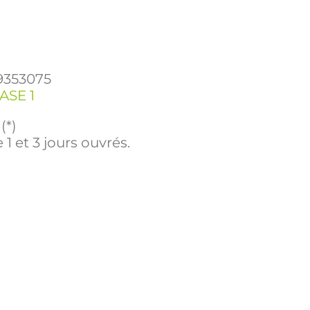
9353075
ASE 1
(*)
 1 et 3 jours ouvrés.