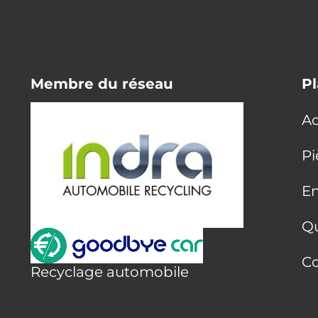
Membre du réseau
Pl
Ac
E
Pi
En
Q
Co
Recyclage automobile