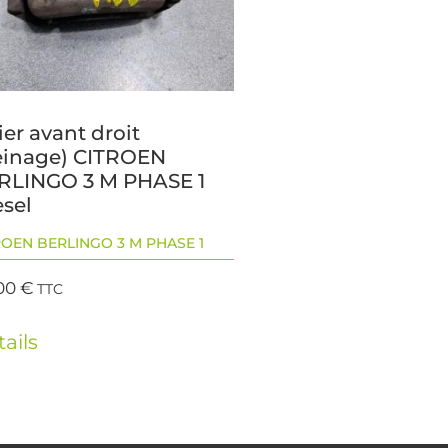
ier avant droit
reinage) CITROEN
RLINGO 3 M PHASE 1
esel
ROEN BERLINGO 3 M PHASE 1
00
€
TTC
ails