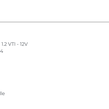
.2 VTI - 12V
14
le