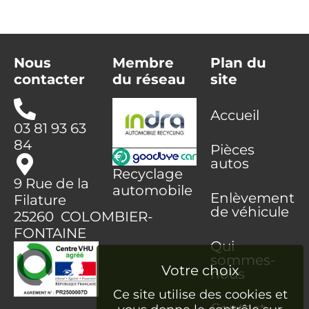
Nous
Membre
Plan du
contacter
du réseau
site
Accueil
03 81 93 63
84
Pièces
autos
Recyclage
9 Rue de la
automobile
Enlèvement
Filature
de véhicule
25260 COLOMBIER-
FONTAINE
Qui
sommes-
nous
Ce site utilise des cookies et
Contact