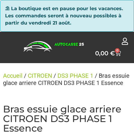
Panneau de gestion des cookies
⛱ La boutique est en pause pour les vacances.
Les commandes seront à nouveau possibles à
partir du vendredi 21 août.
0
0,00
€
Accueil
/
CITROEN
/
DS3 PHASE 1
/ Bras essuie
glace arriere CITROEN DS3 PHASE 1 Essence
Bras essuie glace arriere
CITROEN DS3 PHASE 1
Essence