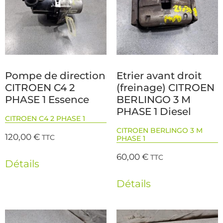
Pompe de direction
Etrier avant droit
CITROEN C4 2
(freinage) CITROEN
PHASE 1 Essence
BERLINGO 3 M
PHASE 1 Diesel
CITROEN C4 2 PHASE 1
CITROEN BERLINGO 3 M
120,00
€
TTC
PHASE 1
60,00
€
TTC
Détails
Détails