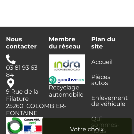
Nous
Membre
Plan du
contacter
du réseau
site
Accueil
03 81 93 63
84
Pièces
autos
Recyclage
9 Rue de la
automobile
Enlèvement
Filature
de véhicule
25260 COLOMBIER-
FONTAINE
Qui
sommes-
nous