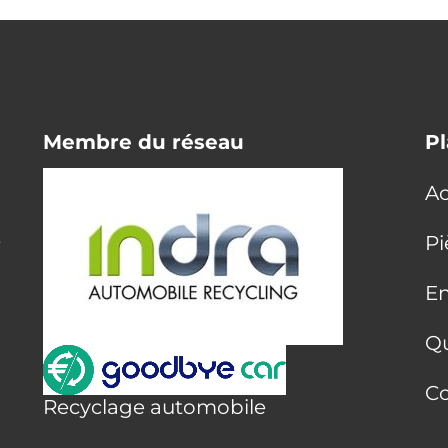
Membre du réseau
Pl
Ac
E
Pi
En
Q
Co
Recyclage automobile