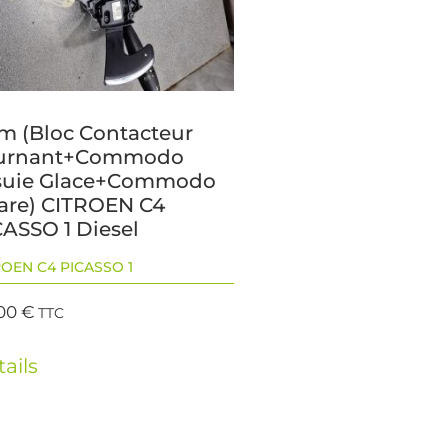
m (Bloc Contacteur
urnant+Commodo
suie Glace+Commodo
are) CITROEN C4
CASSO 1 Diesel
ROEN C4 PICASSO 1
,00
€
TTC
ails