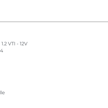
.2 VTI - 12V
14
le