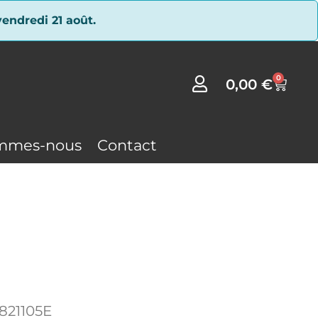
endredi 21 août.
0
0,00
€
mmes-nous
Contact
821105E