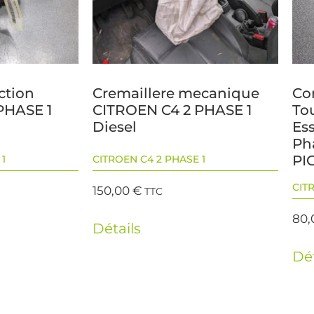
ction
Cremaillere mecanique
Co
PHASE 1
CITROEN C4 2 PHASE 1
To
Diesel
Es
Ph
PI
1
CITROEN C4 2 PHASE 1
CIT
150,00
€
TTC
80
Détails
Dét