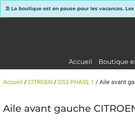
Panneau de gestion des cookies
⛱ La boutique est en pause pour les vacances. Les
Accueil
Boutique e
Accueil
/
CITROEN
/
DS3 PHASE 1
/ Aile avant 
Aile avant gauche CITROE