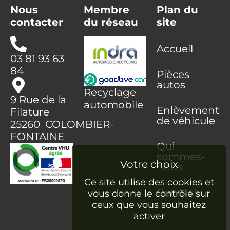
Nous
Membre
Plan du
contacter
du réseau
site
Accueil
03 81 93 63
84
Pièces
autos
Recyclage
9 Rue de la
automobile
Enlèvement
Filature
de véhicule
25260 COLOMBIER-
FONTAINE
Qui
sommes-
nous
Ce site utilise des cookies et
Contact
vous donne le contrôle sur
ceux que vous souhaitez
activer