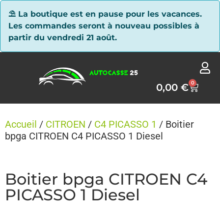
Panneau de gestion des cookies
⛱ La boutique est en pause pour les vacances.
Les commandes seront à nouveau possibles à
partir du vendredi 21 août.
0
0,00
€
Accueil
/
CITROEN
/
C4 PICASSO 1
/ Boitier
bpga CITROEN C4 PICASSO 1 Diesel
Boitier bpga CITROEN C4
PICASSO 1 Diesel