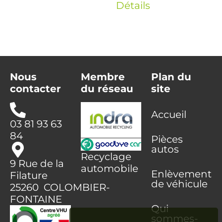
Détails
Nous
Membre
Plan du
contacter
du réseau
site
Accueil
03 81 93 63
84
Pièces
autos
Recyclage
9 Rue de la
automobile
Enlèvement
Filature
de véhicule
25260 COLOMBIER-
FONTAINE
Qui
sommes-