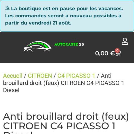
Panneau de gestion des cookies
⛱ La boutique est en pause pour les vacances.
Les commandes seront à nouveau possibles à
partir du vendredi 21 août.
0
0,00
€
Accueil
/
CITROEN
/
C4 PICASSO 1
/ Anti
brouillard droit (feux) CITROEN C4 PICASSO 1
Diesel
Anti brouillard droit (feux)
CITROEN C4 PICASSO 1