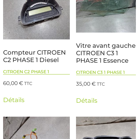
Vitre avant gauche
Compteur CITROEN
CITROEN C3 1
C2 PHASE 1 Diesel
PHASE 1 Essence
CITROEN C2 PHASE 1
CITROEN C3 1 PHASE 1
60,00
€
35,00
€
TTC
TTC
Détails
Détails