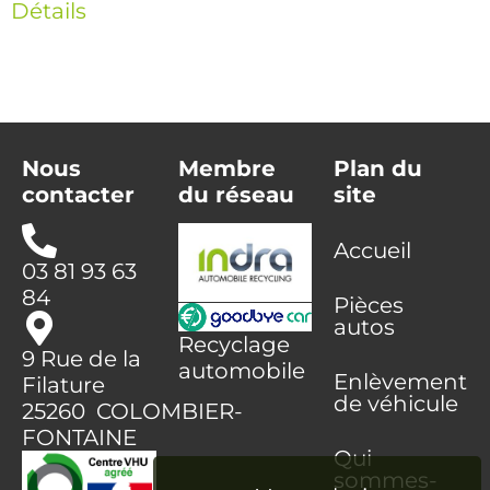
Détails
Nous
Membre
Plan du
contacter
du réseau
site
Accueil
03 81 93 63
84
Pièces
autos
Recyclage
9 Rue de la
automobile
Enlèvement
Filature
de véhicule
25260 COLOMBIER-
FONTAINE
Qui
sommes-