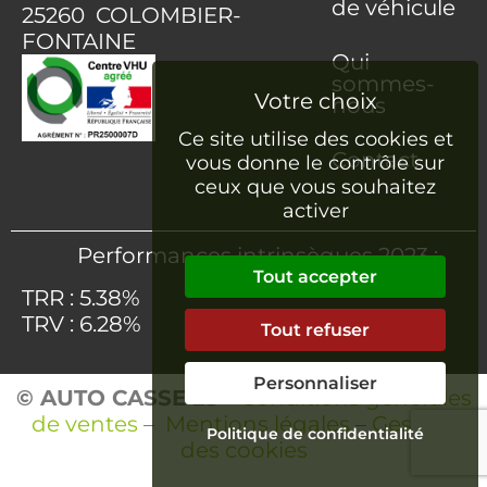
de véhicule
25260 COLOMBIER-
FONTAINE
Qui
sommes-
nous
Ce site utilise des cookies et
Contact
vous donne le contrôle sur
ceux que vous souhaitez
activer
Performances intrinsèques 2023 :
Tout accepter
TRR : 5.38%
TRV : 6.28%
Tout refuser
Personnaliser
© AUTO CASSE 25
–
Conditions générales
de ventes
–
Mentions légales
–
Gestion
Politique de confidentialité
des cookies