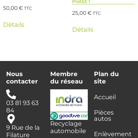
PHASE 1
50,00
€
TTC
25,00
€
TTC
Détails
Détails
Nous
Membre
Plan du
contacter
du réseau
site
Accueil
03 81 93 63
84
Pièces
autos
Recyclage
9 Rue de la
automobile
Enlèvement
Filature