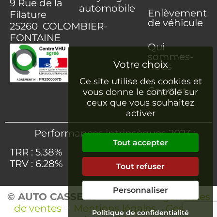
9 Rue de la
automobile
Enlèvement
Filature
de véhicule
25260 COLOMBIER-
FONTAINE
Qui
sommes-
nous
Ce site utilise des cookies et
Contact
vous donne le contrôle sur
ceux que vous souhaitez
activer
Performances intrinsèques 2023 :
Tout accepter
TRR : 5.38%
TRV : 6.28%
Tout refuser
Personnaliser
© AUTO CASSE 25
–
Conditions générales
de ventes
–
Mentions légales
–
Gestion
Politique de confidentialité