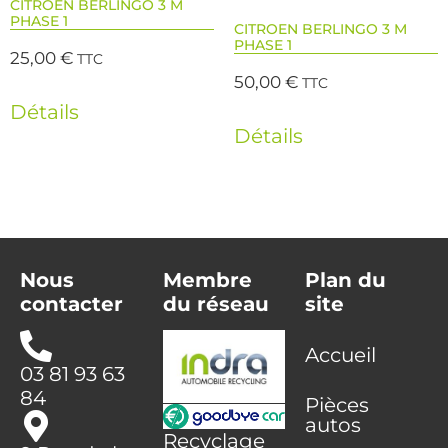
CITROEN BERLINGO 3 M
PHASE 1
CITROEN BERLINGO 3 M
PHASE 1
25,00
€
TTC
50,00
€
TTC
Détails
Détails
Nous
Membre
Plan du
contacter
du réseau
site
Accueil
03 81 93 63
84
Pièces
autos
Recyclage