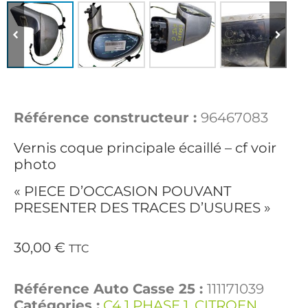
Référence constructeur :
96467083
Vernis coque principale écaillé – cf voir
photo
« PIECE D’OCCASION POUVANT
PRESENTER DES TRACES D’USURES »
30,00
€
TTC
Référence Auto Casse 25 :
111171039
Catégories :
C4 1 PHASE 1
,
CITROEN