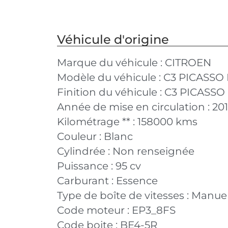
Véhicule d'origine
Marque du véhicule :
CITROEN
Modèle du véhicule :
C3 PICASSO 
Finition du véhicule :
C3 PICASSO P
Année de mise en circulation :
20
Kilométrage ** :
158000 kms
Couleur :
Blanc
Cylindrée :
Non renseignée
Puissance :
95 cv
Carburant :
Essence
Type de boîte de vitesses :
Manuel
Code moteur :
EP3_8FS
Code boite :
BE4-5R