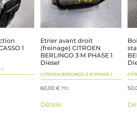
ction
Etrier avant droit
Boi
CASSO 1
(freinage) CITROEN
st
BERLINGO 3 M PHASE 1
BE
Diesel
Di
 1
CITROEN BERLINGO 3 M PHASE 1
CIT
60,00
€
50,
TTC
Détails
Dét