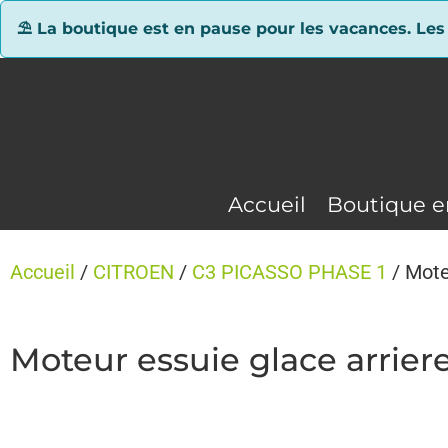
Panneau de gestion des cookies
⛱ La boutique est en pause pour les vacances. Les
Accueil
Boutique e
Accueil
/
CITROEN
/
C3 PICASSO PHASE 1
/ Mote
Moteur essuie glace arri