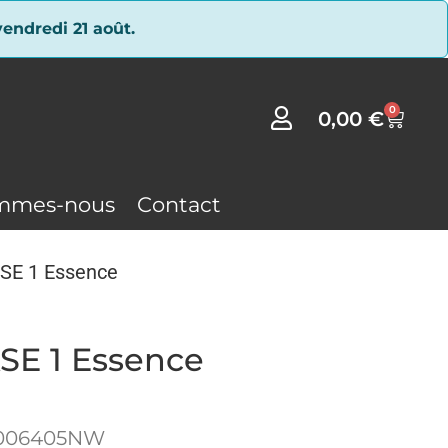
endredi 21 août.
0
0,00
€
mmes-nous
Contact
ASE 1 Essence
SE 1 Essence
006405NW