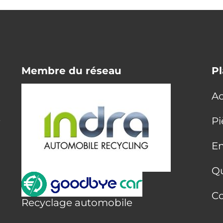
Membre du réseau
Pl
Ac
E
Pi
En
Q
Co
Recyclage automobile