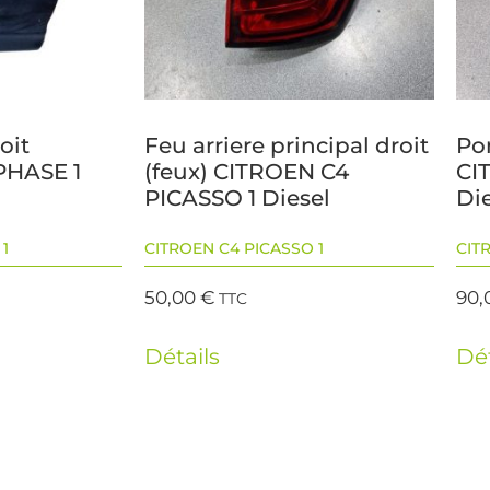
oit
Feu arriere principal droit
Po
PHASE 1
(feux) CITROEN C4
CI
PICASSO 1 Diesel
Di
1
CITROEN C4 PICASSO 1
CIT
50,00
€
90,
TTC
Détails
Dét