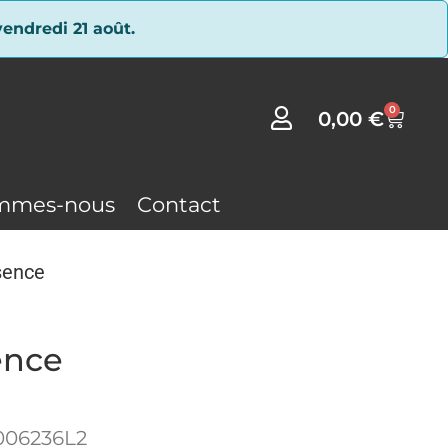
endredi 21 août.
0
0,00
€
mmes-nous
Contact
sence
ence
006236L2