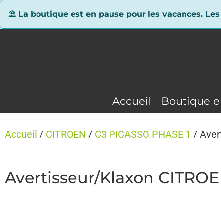
Panneau de gestion des cookies
⛱ La boutique est en pause pour les vacances. Les
Accueil
Boutique e
Accueil
/
CITROEN
/
C3 PICASSO PHASE 1
/ Aver
Avertisseur/Klaxon CITRO