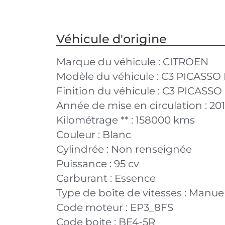
Véhicule d'origine
Marque du véhicule :
CITROEN
Modèle du véhicule :
C3 PICASSO 
Finition du véhicule :
C3 PICASSO P
Année de mise en circulation :
20
Kilométrage ** :
158000 kms
Couleur :
Blanc
Cylindrée :
Non renseignée
Puissance :
95 cv
Carburant :
Essence
Type de boîte de vitesses :
Manuel
Code moteur :
EP3_8FS
Code boite :
BE4-5R