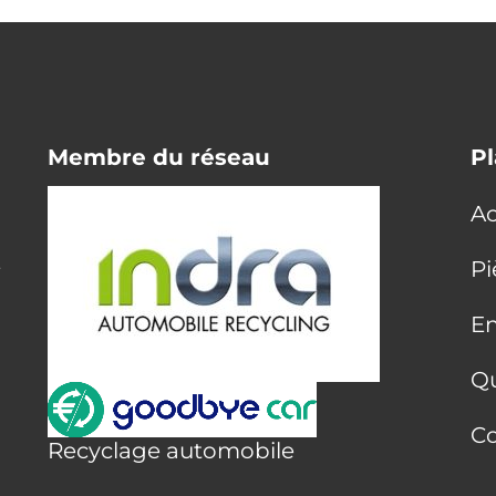
Membre du réseau
Pl
Ac
E
Pi
En
Q
Co
Recyclage automobile