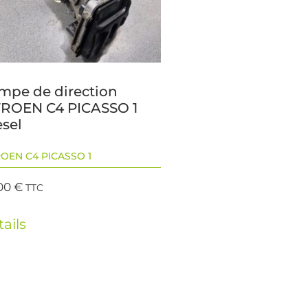
mpe de direction
TROEN C4 PICASSO 1
esel
ROEN C4 PICASSO 1
00
€
TTC
ails