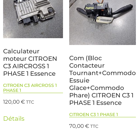
Calculateur
Com (Bloc
moteur CITROEN
Contacteur
C3 AIRCROSS 1
Tournant+Commodo
PHASE 1 Essence
Essuie
CITROEN C3 AIRCROSS 1
Glace+Commodo
PHASE 1
Phare) CITROEN C3 1
120,00
€
PHASE 1 Essence
TTC
CITROEN C3 1 PHASE 1
Détails
70,00
€
TTC