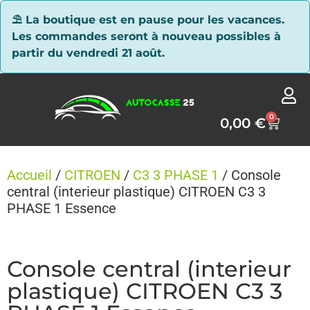
Panneau de gestion des cookies
⛱ La boutique est en pause pour les vacances.
Les commandes seront à nouveau possibles à
partir du vendredi 21 août.
0
0,00
€
Accueil
/
CITROEN
/
C3 3 PHASE 1
/ Console
central (interieur plastique) CITROEN C3 3
PHASE 1 Essence
Console central (interieur
plastique) CITROEN C3 3