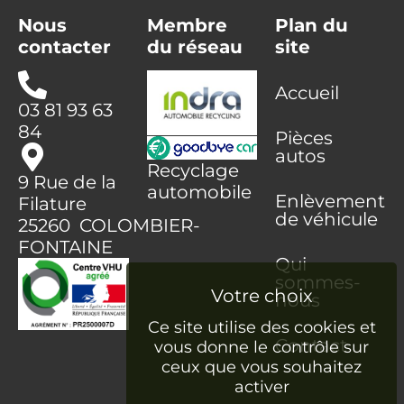
Nous
Membre
Plan du
contacter
du réseau
site
Accueil
03 81 93 63
84
Pièces
autos
Recyclage
9 Rue de la
automobile
Enlèvement
Filature
de véhicule
25260 COLOMBIER-
FONTAINE
Qui
sommes-
nous
Ce site utilise des cookies et
Contact
vous donne le contrôle sur
ceux que vous souhaitez
activer