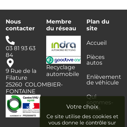
Nous
Membre
Plan du
contacter
du réseau
site
Accueil
03 81 93 63
84
Pièces
autos
Recyclage
9 Rue de la
automobile
Enlèvement
Filature
de véhicule
25260 COLOMBIER-
FONTAINE
Qui
sommes-
nous
Ce site utilise des cookies et
Contact
vous donne le contrôle sur