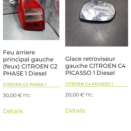
Feu arriere
Glace retroviseur
principal gauche
gauche CITROEN C4
(feux) CITROEN C2
PICASSO 1 Diesel
PHASE 1 Diesel
CITROEN C4 PICASSO 1
CITROEN C2 PHASE 1
20,00
€
30,00
€
TTC
TTC
Détails
Détails