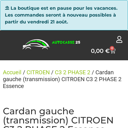
Panneau de gestion des cookies
⛱ La boutique est en pause pour les vacances.
Les commandes seront à nouveau possibles à
partir du vendredi 21 août.
0
0,00
€
Accueil
/
CITROEN
/
C3 2 PHASE 2
/ Cardan
gauche (transmission) CITROEN C3 2 PHASE 2
Essence
Cardan gauche
(transmission) CITROEN