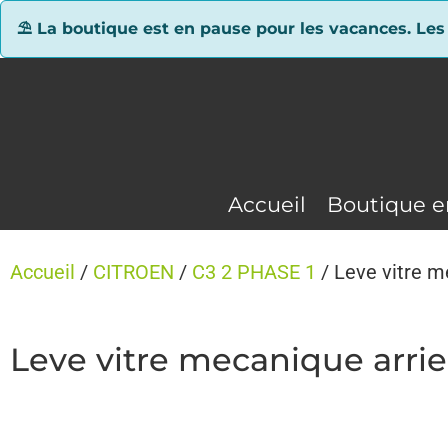
Panneau de gestion des cookies
⛱ La boutique est en pause pour les vacances. Les
Accueil
Boutique e
Accueil
/
CITROEN
/
C3 2 PHASE 1
/ Leve vitre m
Leve vitre mecanique arrie