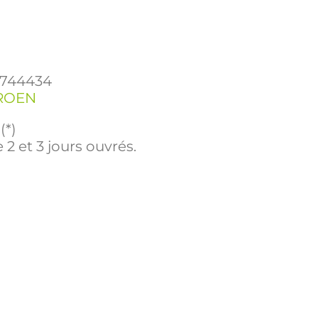
744434
ROEN
(*)
 2 et 3 jours ouvrés.