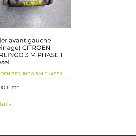
rier avant gauche
reinage) CITROEN
RLINGO 3 M PHASE 1
esel
ROEN BERLINGO 3 M PHASE 1
,00
€
TTC
ails