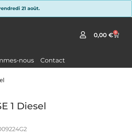
endredi 21 août.
0
0,00
€
mmes-nous
Contact
el
E 1 Diesel
009224G2