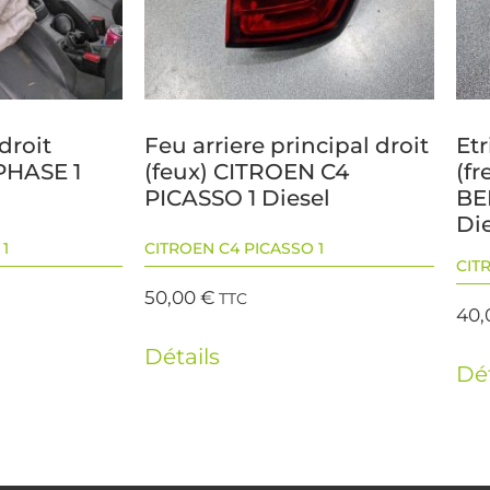
droit
Feu arriere principal droit
Et
PHASE 1
(feux) CITROEN C4
(f
PICASSO 1 Diesel
BE
Di
1
CITROEN C4 PICASSO 1
CIT
50,00
€
TTC
40
Détails
Dét