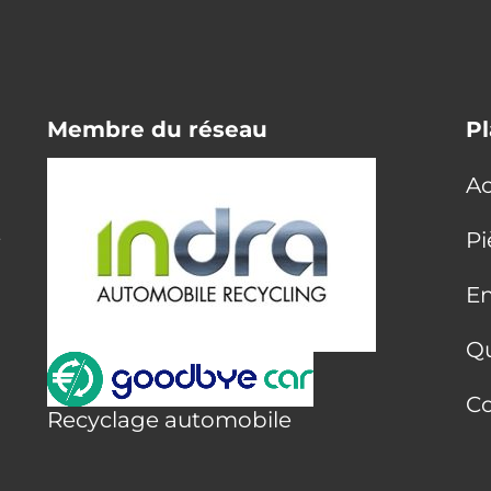
Membre du réseau
Pl
Ac
E
Pi
En
Q
Co
Recyclage automobile