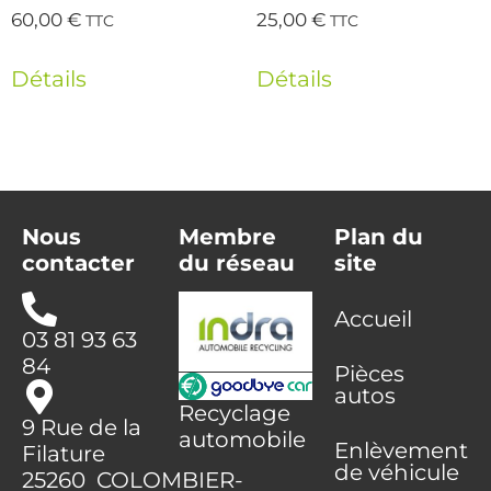
60,00
€
25,00
€
TTC
TTC
Détails
Détails
Nous
Membre
Plan du
contacter
du réseau
site
Accueil
03 81 93 63
84
Pièces
autos
Recyclage
9 Rue de la
automobile
Enlèvement
Filature
de véhicule
25260 COLOMBIER-