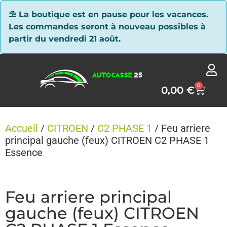
Panneau de gestion des cookies
⛱ La boutique est en pause pour les vacances.
Les commandes seront à nouveau possibles à
partir du vendredi 21 août.
0
0,00
€
Accueil
/
CITROEN
/
C2 PHASE 1
/ Feu arriere
principal gauche (feux) CITROEN C2 PHASE 1
Essence
Feu arriere principal
gauche (feux) CITROEN