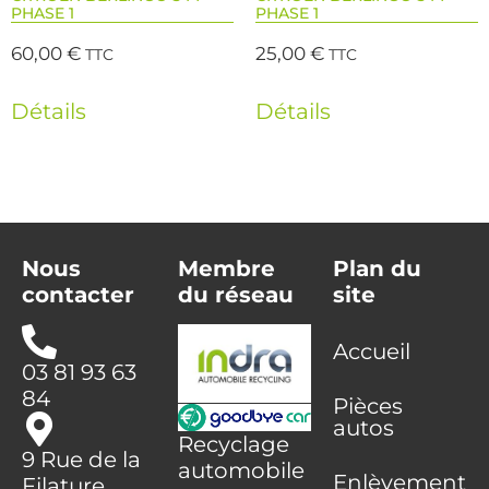
PHASE 1
PHASE 1
60,00
€
25,00
€
TTC
TTC
Détails
Détails
Nous
Membre
Plan du
contacter
du réseau
site
Accueil
03 81 93 63
84
Pièces
autos
Recyclage
9 Rue de la
automobile
Enlèvement
Filature