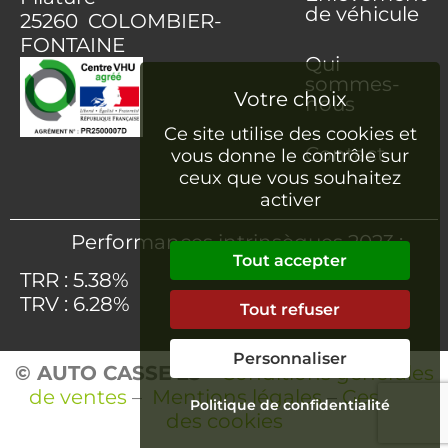
de véhicule
25260 COLOMBIER-
FONTAINE
Qui
sommes-
nous
Ce site utilise des cookies et
Contact
vous donne le contrôle sur
ceux que vous souhaitez
activer
Performances intrinsèques 2023 :
Tout accepter
TRR : 5.38%
TRV : 6.28%
Tout refuser
Personnaliser
© AUTO CASSE 25
–
Conditions générales
de ventes
–
Mentions légales
–
Gestion
Politique de confidentialité
des cookies