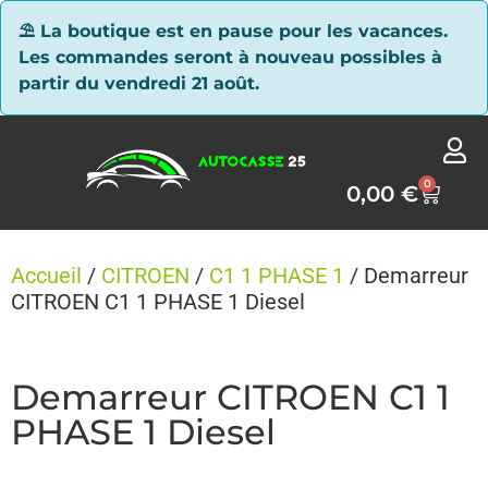
Panneau de gestion des cookies
⛱ La boutique est en pause pour les vacances.
Les commandes seront à nouveau possibles à
partir du vendredi 21 août.
0
0,00
€
Accueil
/
CITROEN
/
C1 1 PHASE 1
/ Demarreur
CITROEN C1 1 PHASE 1 Diesel
Demarreur CITROEN C1 1
PHASE 1 Diesel