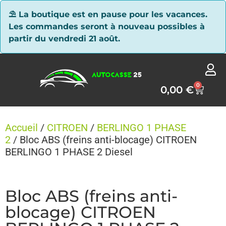
Panneau de gestion des cookies
⛱ La boutique est en pause pour les vacances.
Les commandes seront à nouveau possibles à
partir du vendredi 21 août.
0
0,00
€
Accueil
/
CITROEN
/
BERLINGO 1 PHASE
2
/ Bloc ABS (freins anti-blocage) CITROEN
BERLINGO 1 PHASE 2 Diesel
Bloc ABS (freins anti-
blocage) CITROEN