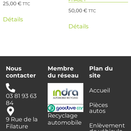
25,00
€
TTC
50,00
€
TTC
Détails
Détails
Nous
Membre
Plan du
contacter
du réseau
site
Accueil
03 81 93 63
84
Pièces
autos
Recyclage
9 Rue de la
automobile
Enlèvement
Filature