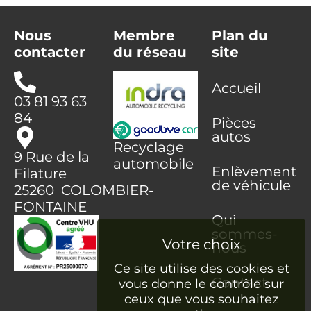
Nous
Membre
Plan du
contacter
du réseau
site
Accueil
03 81 93 63
84
Pièces
autos
Recyclage
9 Rue de la
automobile
Enlèvement
Filature
de véhicule
25260 COLOMBIER-
FONTAINE
Qui
sommes-
nous
Ce site utilise des cookies et
Contact
vous donne le contrôle sur
ceux que vous souhaitez