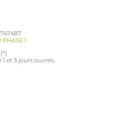
9747487
0 PHASE 1
(*)
 1 et 3 jours ouvrés.