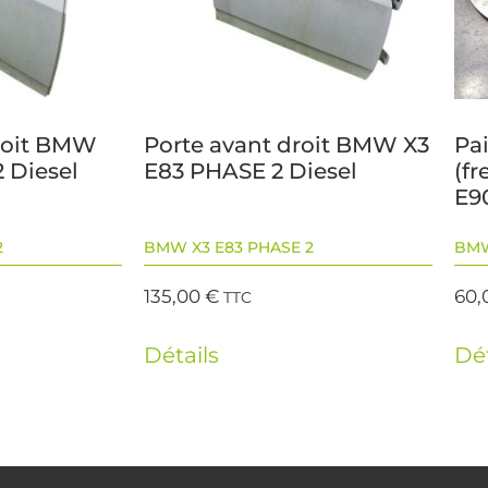
droit BMW
Porte avant droit BMW X3
Pai
 Diesel
E83 PHASE 2 Diesel
(f
E9
2
BMW X3 E83 PHASE 2
BMW
135,00
€
60,
TTC
Détails
Dét