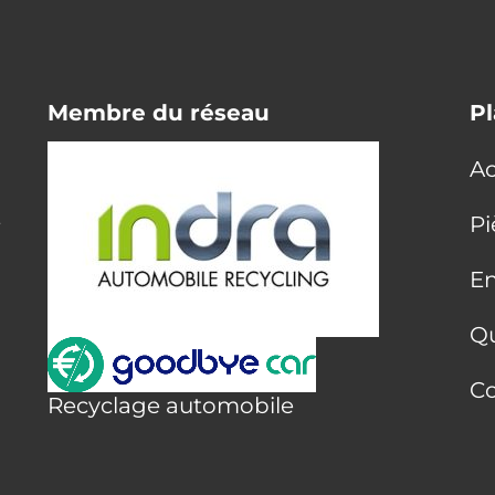
Membre du réseau
Pl
Ac
E
Pi
En
Q
Co
Recyclage automobile