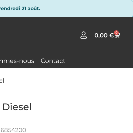
endredi 21 août.
0
0,00
€
mmes-nous
Contact
el
 Diesel
16854200