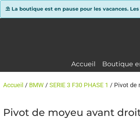
Panneau de gestion des cookies
⛱ La boutique est en pause pour les vacances. Les
Accueil
Boutique e
Accueil
/
BMW
/
SERIE 3 F30 PHASE 1
/ Pivot de
Pivot de moyeu avant droi