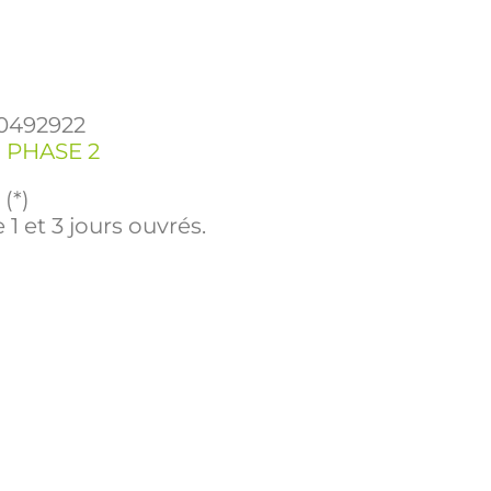
0492922
7 PHASE 2
(*)
 1 et 3 jours ouvrés.