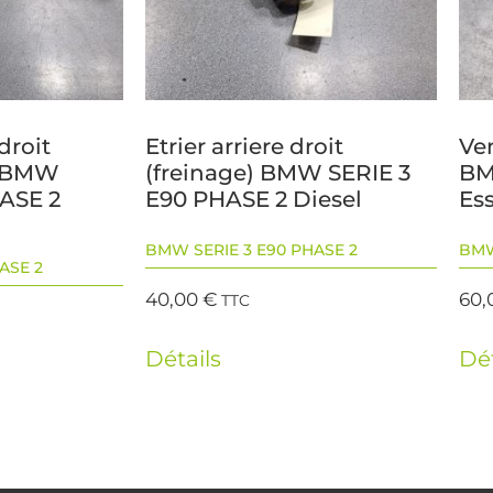
droit
Etrier arriere droit
Ve
) BMW
(freinage) BMW SERIE 3
BM
HASE 2
E90 PHASE 2 Diesel
Es
BMW SERIE 3 E90 PHASE 2
BMW
ASE 2
40,00
€
60,
TTC
Détails
Dét