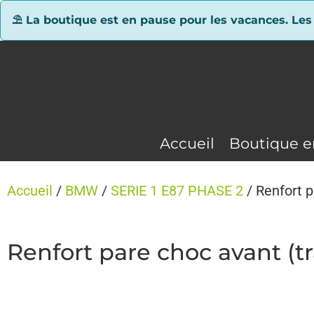
Panneau de gestion des cookies
⛱ La boutique est en pause pour les vacances. Les
Accueil
Boutique e
Accueil
/
BMW
/
SERIE 1 E87 PHASE 2
/ Renfort 
Renfort pare choc avant (