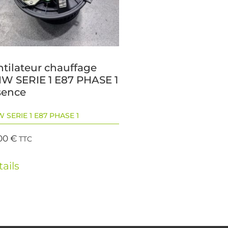
ntilateur chauffage
W SERIE 1 E87 PHASE 1
sence
 SERIE 1 E87 PHASE 1
00
€
TTC
ails