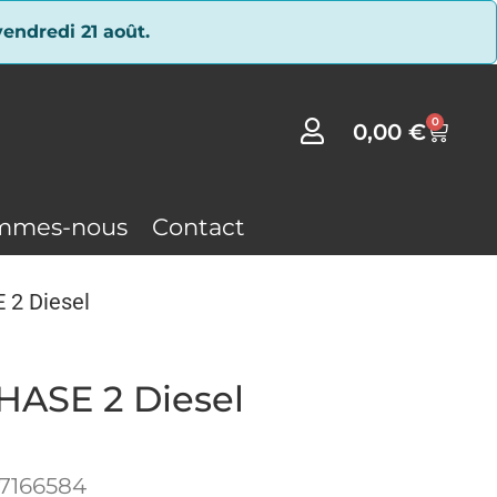
endredi 21 août.
0
0,00
€
mmes-nous
Contact
 2 Diesel
HASE 2 Diesel
17166584