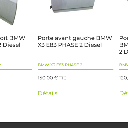
droit BMW
Porte avant gauche BMW
Po
 Diesel
X3 E83 PHASE 2 Diesel
BM
2 D
2
BMW X3 E83 PHASE 2
BMW
150,00
€
120
TTC
Détails
Dét