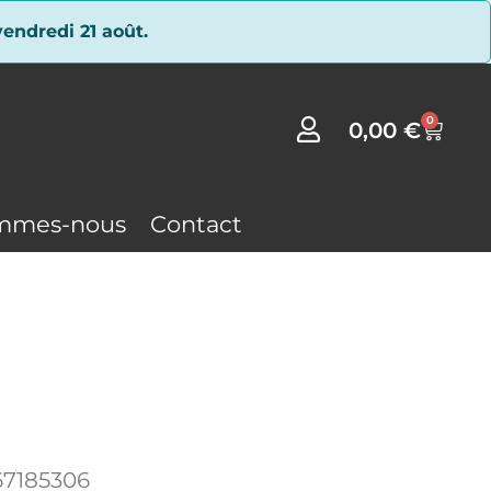
endredi 21 août.
0
0,00
€
mmes-nous
Contact
67185306