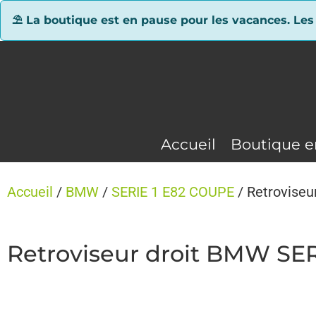
Panneau de gestion des cookies
⛱ La boutique est en pause pour les vacances. Les
Accueil
Boutique e
Accueil
/
BMW
/
SERIE 1 E82 COUPE
/ Retroviseu
Retroviseur droit BMW SER