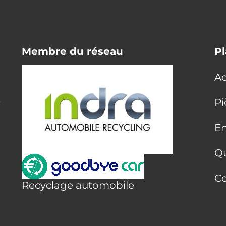
Membre du réseau
Pl
Ac
E
Pi
En
Q
Co
Recyclage automobile