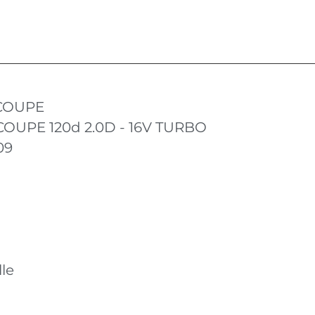
 COUPE
 COUPE 120d 2.0D - 16V TURBO
09
le