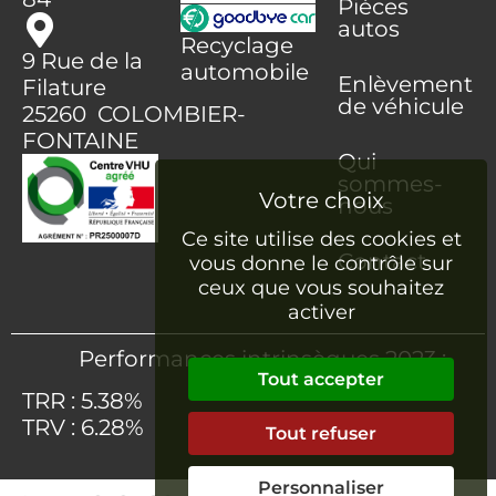
Pièces
autos
Recyclage
9 Rue de la
automobile
Enlèvement
Filature
de véhicule
25260 COLOMBIER-
FONTAINE
Qui
sommes-
nous
Ce site utilise des cookies et
Contact
vous donne le contrôle sur
ceux que vous souhaitez
activer
Performances intrinsèques 2023 :
Tout accepter
TRR : 5.38%
TRV : 6.28%
Tout refuser
Personnaliser