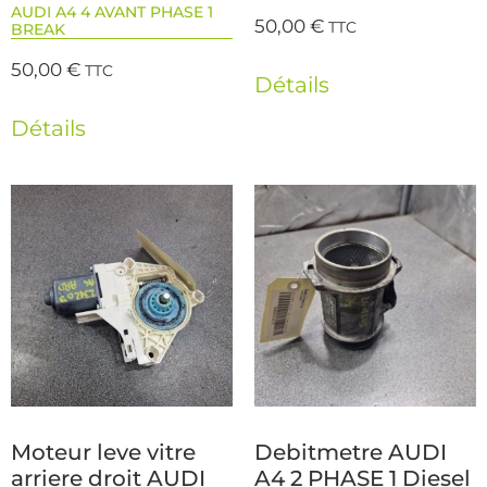
AUDI A4 4 AVANT PHASE 1
50,00
€
TTC
BREAK
50,00
€
TTC
Détails
Détails
Moteur leve vitre
Debitmetre AUDI
arriere droit AUDI
A4 2 PHASE 1 Diesel