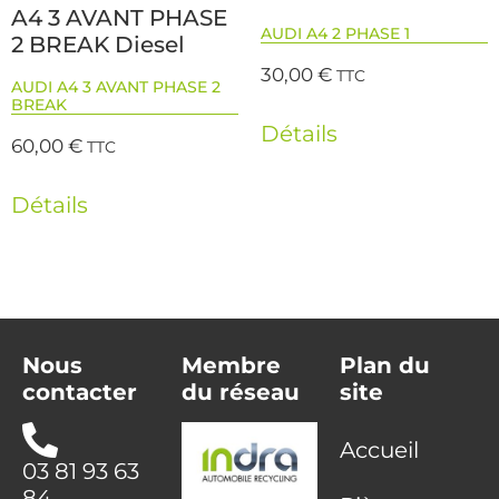
A4 3 AVANT PHASE
AUDI A4 2 PHASE 1
2 BREAK Diesel
30,00
€
TTC
AUDI A4 3 AVANT PHASE 2
BREAK
Détails
60,00
€
TTC
Détails
Nous
Membre
Plan du
contacter
du réseau
site
Accueil
03 81 93 63
84