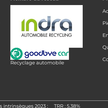
Ac
E
Pi
En
Q
Co
Recyclage automobile
s intrinsèques 2023 :
TRR : 5.38%