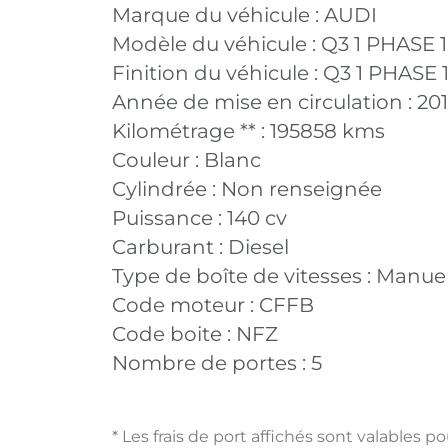
Marque du véhicule :
AUDI
Modèle du véhicule :
Q3 1 PHASE 1
Finition du véhicule :
Q3 1 PHASE 1
Année de mise en circulation :
201
Kilométrage ** :
195858 kms
Couleur :
Blanc
Cylindrée :
Non renseignée
Puissance :
140 cv
Carburant :
Diesel
Type de boîte de vitesses :
Manuel
Code moteur :
CFFB
Code boite :
NFZ
Nombre de portes :
5
* Les frais de port affichés sont valables 