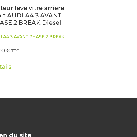
eur leve vitre arriere
oit AUDI A4 3 AVANT
ASE 2 BREAK Diesel
I A4 3 AVANT PHASE 2 BREAK
00
€
TTC
ails
an du site