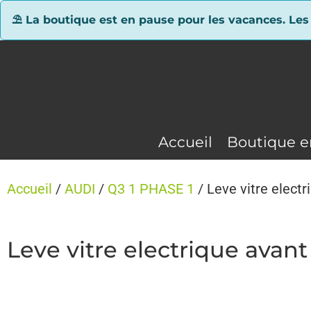
Panneau de gestion des cookies
⛱ La boutique est en pause pour les vacances. Les
Accueil
Boutique e
Accueil
/
AUDI
/
Q3 1 PHASE 1
/ Leve vitre elect
Leve vitre electrique avant