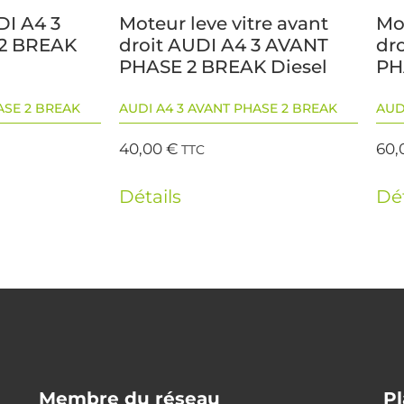
I A4 3
Moteur leve vitre avant
Mot
2 BREAK
droit AUDI A4 3 AVANT
dr
PHASE 2 BREAK Diesel
PH
ASE 2 BREAK
AUDI A4 3 AVANT PHASE 2 BREAK
AUD
40,00
€
60,
TTC
Détails
Dét
Membre du réseau
Pl