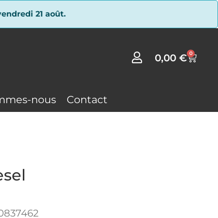
endredi 21 août.
0
0,00
€
mmes-nous
Contact
esel
0837462