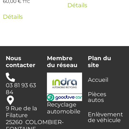
60,00
€
TTC
Détails
Détails
Nous
Membre
Plan du
contacter
du réseau
site
Accueil
03 81 93 63
84
Pièces
autos
Recyclage
9 Rue de la
automobile
Enlèvement
Filature
de véhicule
25260 COLOMBIER-