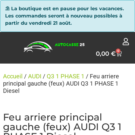
Panneau de gestion des cookies
⛱ La boutique est en pause pour les vacances.
Les commandes seront à nouveau possibles à
partir du vendredi 21 août.
0
0,00
€
Accueil
/
AUDI
/
Q3 1 PHASE 1
/ Feu arriere
principal gauche (feux) AUDI Q3 1 PHASE 1
Diesel
Feu arriere principal
gauche (feux) AUDI Q3 1