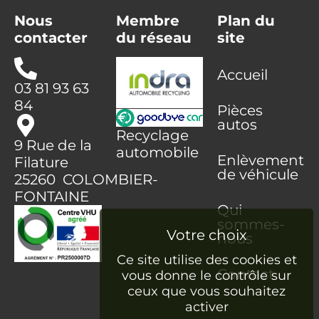
Nous
Membre
Plan du
contacter
du réseau
site
Accueil
03 81 93 63
84
Pièces
autos
Recyclage
9 Rue de la
automobile
Enlèvement
Filature
de véhicule
25260 COLOMBIER-
FONTAINE
Qui
sommes-
nous
Ce site utilise des cookies et
Contact
vous donne le contrôle sur
ceux que vous souhaitez
activer