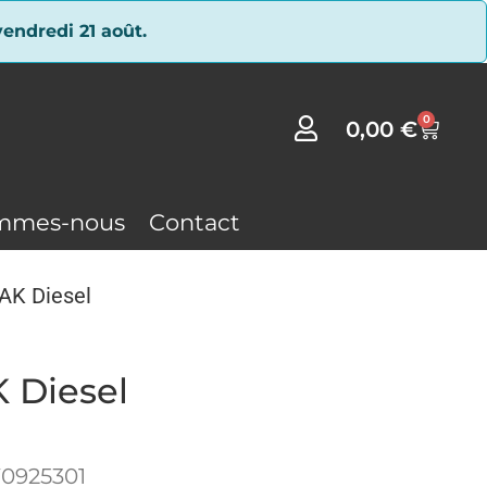
endredi 21 août.
0
0,00
€
mmes-nous
Contact
AK Diesel
 Diesel
0925301