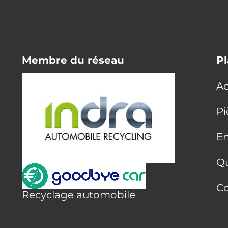
Membre du réseau
Pl
Ac
E
Pi
En
Q
Co
Recyclage automobile