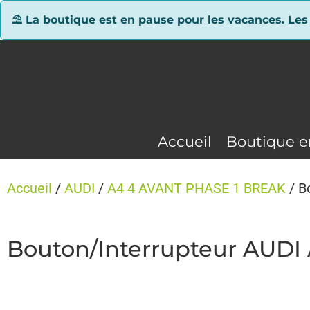
Panneau de gestion des cookies
⛱ La boutique est en pause pour les vacances. Les
Accueil
Boutique e
Accueil
/
AUDI
/
A4 4 AVANT PHASE 1 BREAK
/ B
Bouton/Interrupteur AUDI