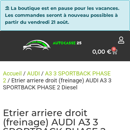
Panneau de gestion des cookies
⛱ La boutique est en pause pour les vacances.
Les commandes seront à nouveau possibles à
partir du vendredi 21 août.
0
0,00
€
Accueil
/
AUDI
/
A3 3 SPORTBACK PHASE
2
/ Etrier arriere droit (freinage) AUDI A3 3
SPORTBACK PHASE 2 Diesel
Etrier arriere droit
(freinage) AUDI A3 3