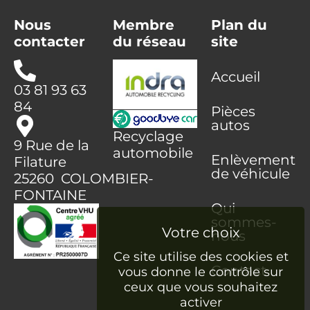
Nous
Membre
Plan du
contacter
du réseau
site
Accueil
03 81 93 63
84
Pièces
autos
Recyclage
9 Rue de la
automobile
Enlèvement
Filature
de véhicule
25260 COLOMBIER-
FONTAINE
Qui
sommes-
nous
Ce site utilise des cookies et
Contact
vous donne le contrôle sur
ceux que vous souhaitez
activer