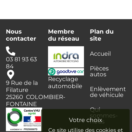
Nous
Membre
Plan du
contacter
du réseau
site
Accueil
03 81 93 63
84
Pièces
autos
Recyclage
9 Rue de la
automobile
Enlèvement
Filature
de véhicule
25260 COLOMBIER-
FONTAINE
Qui
sommes-
nous
Ce site utilise des cookies et