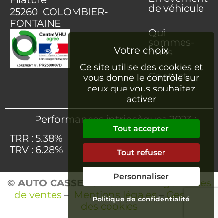
Filature
de véhicule
25260 COLOMBIER-
FONTAINE
Qui
sommes-
nous
Ce site utilise des cookies et
Contact
vous donne le contrôle sur
ceux que vous souhaitez
activer
Performances intrinsèques 2023 :
Tout accepter
TRR : 5.38%
TRV : 6.28%
Tout refuser
Personnaliser
© AUTO CASSE 25
–
Conditions générales
de ventes
–
Mentions légales
–
Gestion
Politique de confidentialité
des cookies