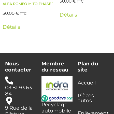
50,00
€
TTC
ALFA ROMEO MITO PHASE 1
50,00
€
TTC
Détails
Détails
Nous
Membre
Plan du
contacter
du réseau
site
Accueil
03 81 93 63
84
Pièces
autos
Recyclage
9 Rue de la
automobile
Enlèvement