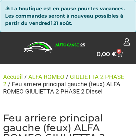
Panneau de gestion des cookies
⛱ La boutique est en pause pour les vacances.
Les commandes seront à nouveau possibles à
partir du vendredi 21 août.
0
0,00
€
Accueil
/
ALFA ROMEO
/
GIULIETTA 2 PHASE
2
/ Feu arriere principal gauche (feux) ALFA
ROMEO GIULIETTA 2 PHASE 2 Diesel
Feu arriere principal
gauche (feux) ALFA