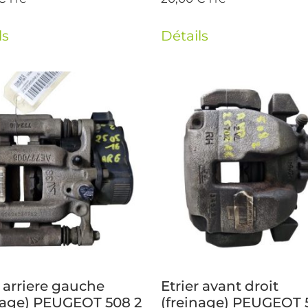
ls
Détails
r arriere gauche
Etrier avant droit
nage) PEUGEOT 508 2
(freinage) PEUGEOT 