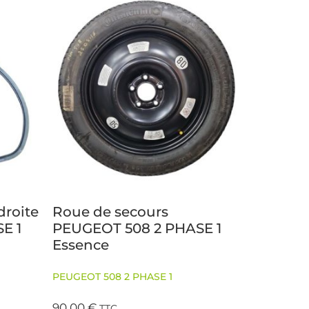
droite
Roue de secours
E 1
PEUGEOT 508 2 PHASE 1
Essence
PEUGEOT 508 2 PHASE 1
90,00
€
TTC