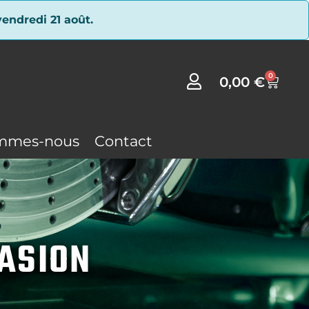
endredi 21 août.
0
0,00
€
mmes-nous
Contact
CASION