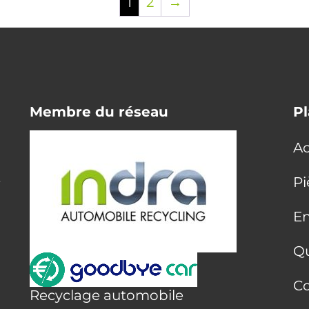
1
2
→
Membre du réseau
Pl
Ac
E
Pi
En
Q
Co
Recyclage automobile