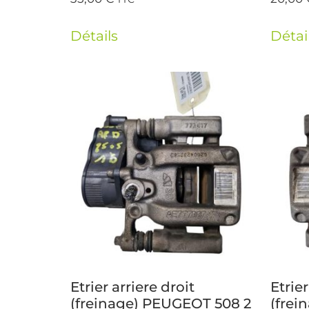
Détails
Détai
Etrier arriere droit
Etrie
(freinage) PEUGEOT 508 2
(frei