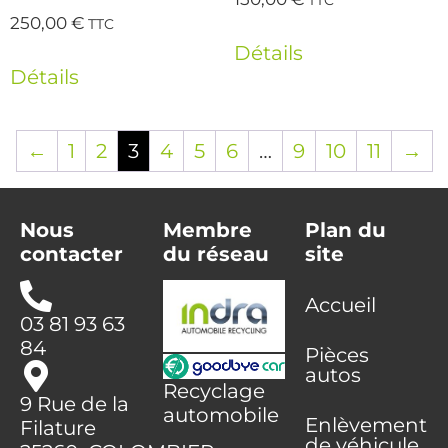
TTC
250,00
€
TTC
Détails
Détails
←
1
2
3
4
5
6
…
9
10
11
→
Nous
Membre
Plan du
contacter
du réseau
site
Accueil
03 81 93 63
84
Pièces
autos
Recyclage
9 Rue de la
automobile
Enlèvement
Filature
de véhicule