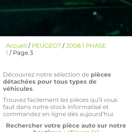
Accueil
/
PEUGEOT
/
2008 1 PHASE
1
/ Page 3
Découvrez notre sélection de
pièces
détachées pour tous types de
véhicules
.
Trouvez facilement les pièces qu’il vous
faut dans notre stock informatisé et
commandez en ligne dès aujourd’hui.
Rechercher votre pièce auto sur notre