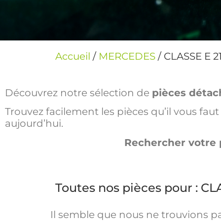
Accueil
/
MERCEDES
/ CLASSE E 2
Découvrez notre sélection de
pièces détac
Trouvez facilement les pièces qu’il vous fa
aujourd’hui.
Rechercher votre 
Toutes nos pièces pour : CL
Il semble que nous ne trouvions p