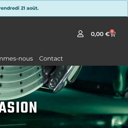
endredi 21 août.
0
0,00
€
mmes-nous
Contact
CASION