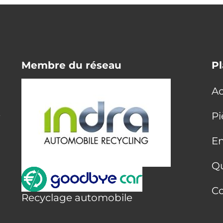
Membre du réseau
Pl
Ac
E
Pi
En
Q
Co
Recyclage automobile