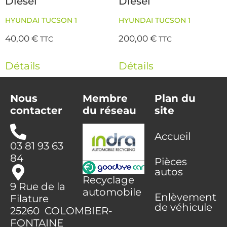
Diesel
Diesel
HYUNDAI TUCSON 1
HYUNDAI TUCSON 1
40,00
€
200,00
€
TTC
TTC
Détails
Détails
Nous
Membre
Plan du
contacter
du réseau
site
Accueil
03 81 93 63
84
Pièces
autos
Recyclage
9 Rue de la
automobile
Enlèvement
Filature
de véhicule
25260 COLOMBIER-
FONTAINE