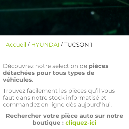
Accueil
/
HYUNDAI
/ TUCSON 1
Découvrez notre sélection de
pièces
détachées pour tous types de
véhicules
.
Trouvez facilement les pièces qu’il vous
faut dans notre stock informatisé et
commandez en ligne dès aujourd’hui.
Rechercher votre pièce auto sur notre
boutique :
cliquez-ici